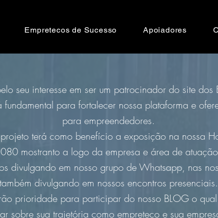
Empretecos de Sucesso
Apoiadores
C
lo seu interesse em ser um patrocinador do site dos
 fundamental para fortalecer nossa plataforma e ofere
para empreendedores.
e projeto terá como benefício a exposição na nossa
0 mostranto a logo da empresa e área de atuação e 
mos divulgando em nosso grupo de Whatsapp, nas nos
também divulgando em nossos encontros presenciais.
rão prioridade para participar do nosso BLOG o qual
lar sobre sua trajetória como empreteco e sua empre