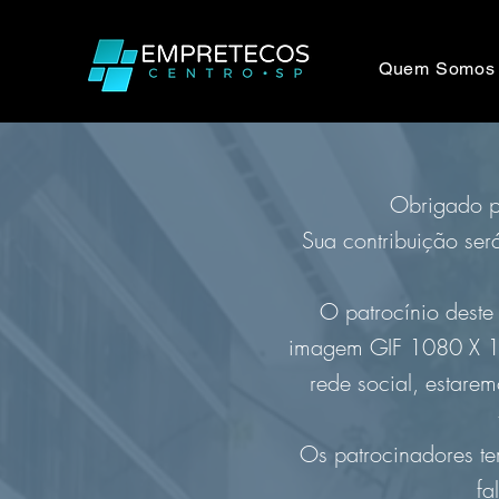
Quem Somos
Obrigado pe
Sua contribuição será
O patrocínio dest
imagem GIF 1080 X 108
rede social, estare
Os patrocinadores te
fa