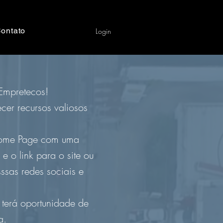
ontato
Login
 Empretecos!
cer recursos valiosos
 Home Page com uma
o link para o site ou
ssas redes sociais e
 terá oportunidade de
sa.