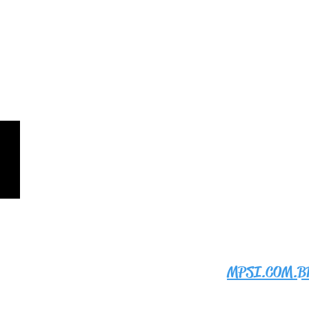
nte!
 2023 Orgulhosamente criado por
MPSI.COM.B